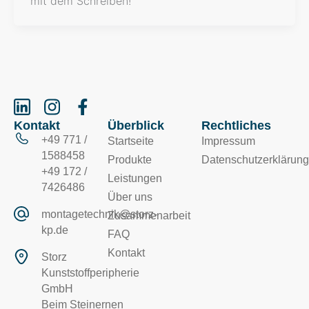
mit dem Schreiben!
Kontakt
Überblick
Rechtliches
+49 771 /
Startseite
Impressum
1588458
Produkte
Datenschutzerklärung
+49 172 /
Leistungen
7426486
Über uns
montagetechnik@storz-
Zusammenarbeit
kp.de
FAQ
Kontakt
Storz
Kunststoffperipherie
GmbH
Beim Steinernen